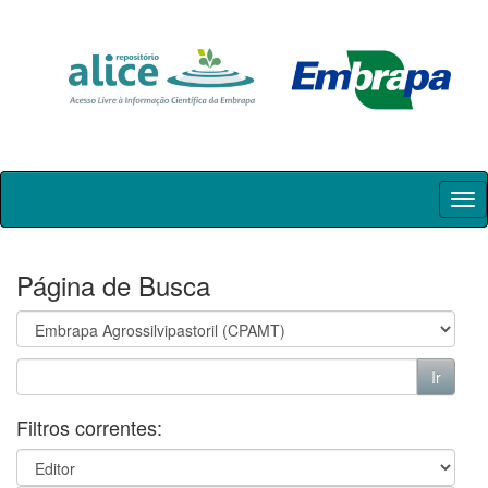
Skip
navigation
Página de Busca
Filtros correntes: