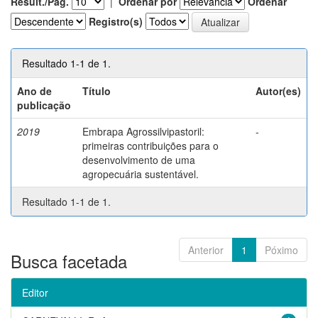
Result./Pág.
|
Ordenar por
Ordenar
Registro(s)
Resultado 1-1 de 1.
Ano de
Título
Autor(es)
publicação
2019
Embrapa Agrossilvipastoril:
-
primeiras contribuições para o
desenvolvimento de uma
agropecuária sustentável.
Resultado 1-1 de 1.
Anterior
1
Póximo
Busca facetada
Editor