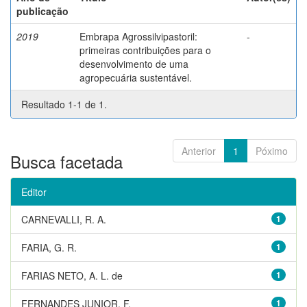
publicação
2019
Embrapa Agrossilvipastoril:
-
primeiras contribuições para o
desenvolvimento de uma
agropecuária sustentável.
Resultado 1-1 de 1.
Anterior
1
Póximo
Busca facetada
Editor
CARNEVALLI, R. A.
1
FARIA, G. R.
1
FARIAS NETO, A. L. de
1
FERNANDES JUNIOR, F.
1