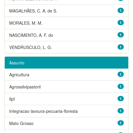
MAGALHÃES, C. A. de S.
1
MORALES, M. M.
1
NASCIMENTO, A. F. do
1
VENDRUSCULO, L. G.
1
Assunto
Agricultura
1
Agrossilvipastoril
1
Ilpf
1
Integracao lavoura-pecuaria-floresta
1
Mato Grosso
1