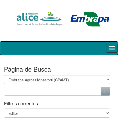
Skip
navigation
Página de Busca
Filtros correntes: