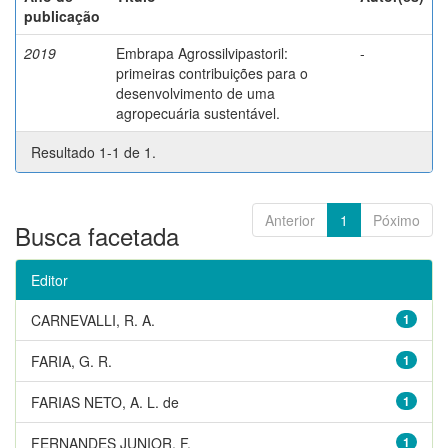
publicação
2019
Embrapa Agrossilvipastoril:
-
primeiras contribuições para o
desenvolvimento de uma
agropecuária sustentável.
Resultado 1-1 de 1.
Anterior
1
Póximo
Busca facetada
Editor
CARNEVALLI, R. A.
1
FARIA, G. R.
1
FARIAS NETO, A. L. de
1
FERNANDES JUNIOR, F.
1