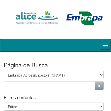
Skip
navigation
Página de Busca
Filtros correntes: