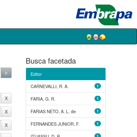
Busca facetada
Editor
CARNEVALLI, R. A.
1
FARIA, G. R.
1
FARIAS NETO, A. L. de
1
FERNANDES JUNIOR, F.
1
ITUASSU, D. R.
1