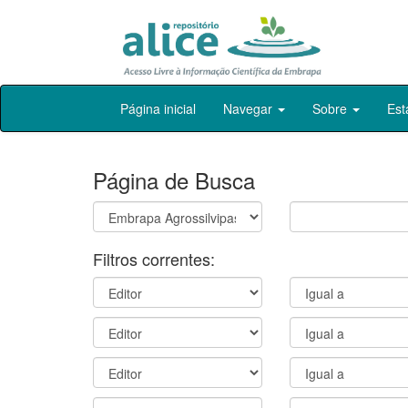
Skip
Página inicial
Navegar
Sobre
Est
navigation
Página de Busca
Filtros correntes: