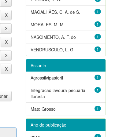
MAGALHÃES, C. A. de S.
1
MORALES, M. M.
1
NASCIMENTO, A. F. do
1
VENDRUSCULO, L. G.
1
Assunto
Agrossilvipastoril
1
Integracao lavoura-pecuaria-
1
floresta
Mato Grosso
1
Ano de publicação
2019
1