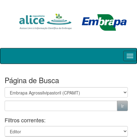
Skip
navigation
Página de Busca
Filtros correntes: