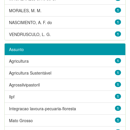
MORALES, M. M.
1
NASCIMENTO, A. F. do
1
VENDRUSCULO, L. G.
1
Assunto
Agricultura
1
Agricultura Sustentável
1
Agrossilvipastoril
1
Ilpf
1
Integracao lavoura-pecuaria-floresta
1
Mato Grosso
1