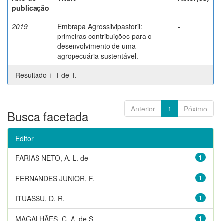
publicação
2019
Embrapa Agrossilvipastoril:
-
primeiras contribuições para o
desenvolvimento de uma
agropecuária sustentável.
Resultado 1-1 de 1.
Anterior
1
Póximo
Busca facetada
Editor
FARIAS NETO, A. L. de
1
FERNANDES JUNIOR, F.
1
ITUASSU, D. R.
1
MAGALHÃES, C. A. de S.
1