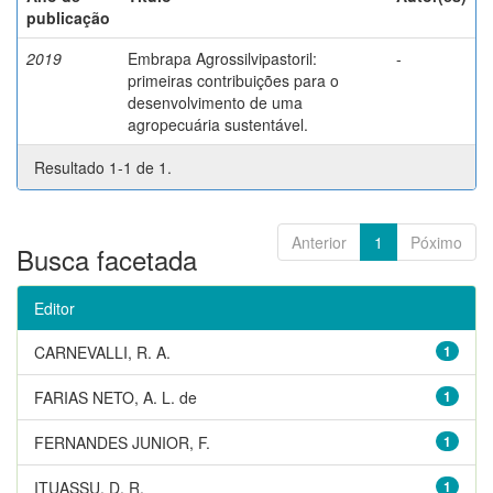
publicação
2019
Embrapa Agrossilvipastoril:
-
primeiras contribuições para o
desenvolvimento de uma
agropecuária sustentável.
Resultado 1-1 de 1.
Anterior
1
Póximo
Busca facetada
Editor
CARNEVALLI, R. A.
1
FARIAS NETO, A. L. de
1
FERNANDES JUNIOR, F.
1
ITUASSU, D. R.
1