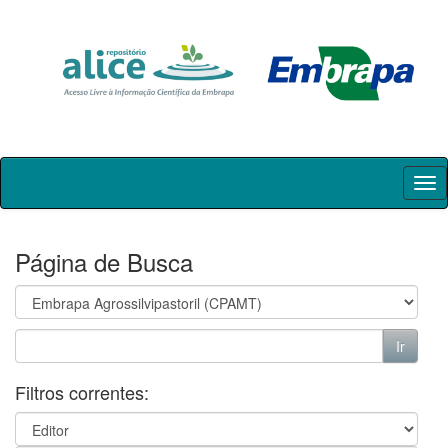
Skip
navigation
Página de Busca
Filtros correntes: