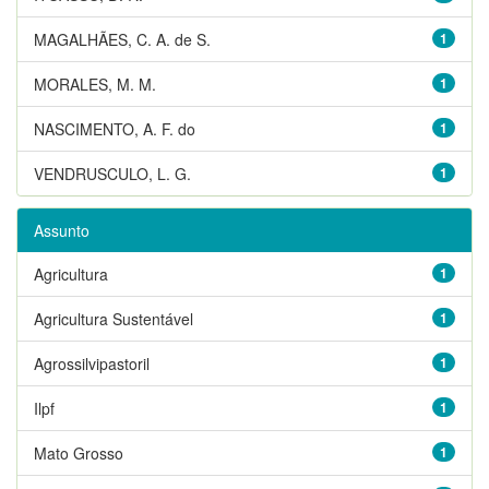
MAGALHÃES, C. A. de S.
1
MORALES, M. M.
1
NASCIMENTO, A. F. do
1
VENDRUSCULO, L. G.
1
Assunto
Agricultura
1
Agricultura Sustentável
1
Agrossilvipastoril
1
Ilpf
1
Mato Grosso
1