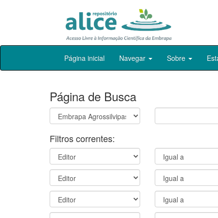
Skip
Página inicial
Navegar
Sobre
Est
navigation
Página de Busca
Filtros correntes: