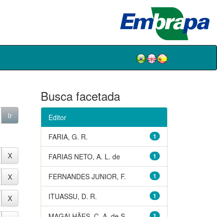
Busca facetada
Editor
FARIA, G. R.
1
FARIAS NETO, A. L. de
1
FERNANDES JUNIOR, F.
1
ITUASSU, D. R.
1
MAGALHÃES, C. A. de S.
1