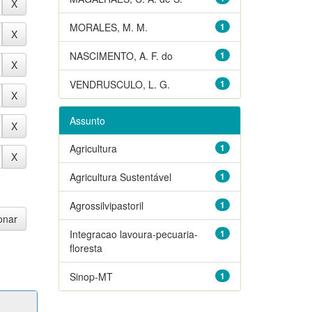
MORALES, M. M.
1
NASCIMENTO, A. F. do
1
VENDRUSCULO, L. G.
1
Assunto
Agricultura
1
Agricultura Sustentável
1
Agrossilvipastoril
1
Integracao lavoura-pecuaria-
1
floresta
Sinop-MT
1