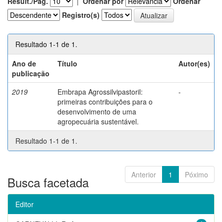
Result./Pág.
|
Ordenar por
Ordenar
Registro(s)
Resultado 1-1 de 1.
Ano de
Título
Autor(es)
publicação
2019
Embrapa Agrossilvipastoril:
-
primeiras contribuições para o
desenvolvimento de uma
agropecuária sustentável.
Resultado 1-1 de 1.
Anterior
1
Póximo
Busca facetada
Editor