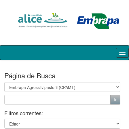
Skip
navigation
Página de Busca
Filtros correntes: