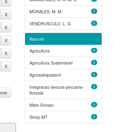
MORALES, M. M.
1
VENDRUSCULO, L. G.
1
Assunto
Agricultura
1
Agricultura Sustentável
1
Agrossilvipastoril
1
Integracao lavoura-pecuaria-
1
floresta
Mato Grosso
1
Sinop-MT
1