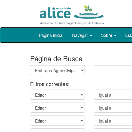
Skip
Página inicial
Navegar
Sobre
Est
navigation
Página de Busca
Filtros correntes: