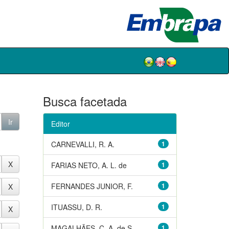
Busca facetada
Editor
CARNEVALLI, R. A.
1
FARIAS NETO, A. L. de
1
FERNANDES JUNIOR, F.
1
ITUASSU, D. R.
1
MAGALHÃES, C. A. de S.
1