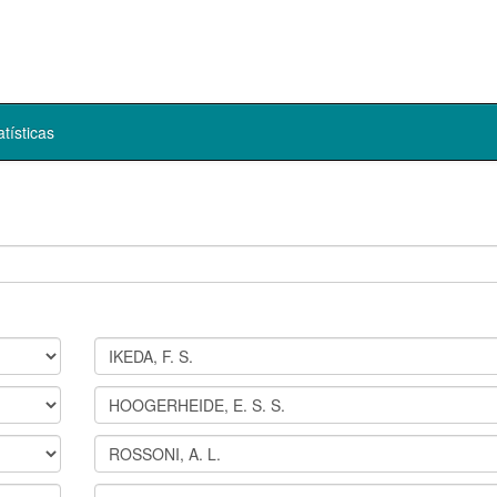
atísticas