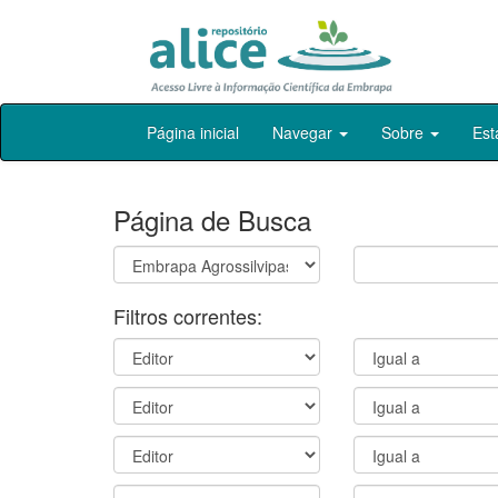
Skip
Página inicial
Navegar
Sobre
Est
navigation
Página de Busca
Filtros correntes: