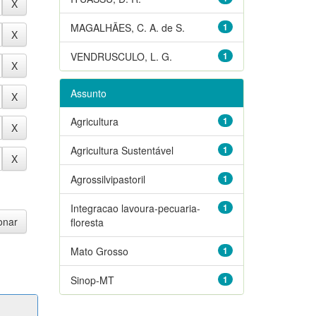
MAGALHÃES, C. A. de S.
1
VENDRUSCULO, L. G.
1
Assunto
Agricultura
1
Agricultura Sustentável
1
Agrossilvipastoril
1
Integracao lavoura-pecuaria-
1
floresta
Mato Grosso
1
Sinop-MT
1