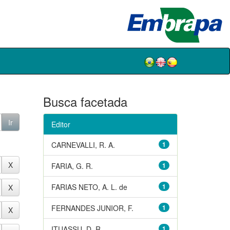
Busca facetada
Editor
CARNEVALLI, R. A.
1
FARIA, G. R.
1
FARIAS NETO, A. L. de
1
FERNANDES JUNIOR, F.
1
ITUASSU, D. R.
1