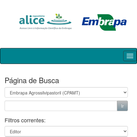
Skip
navigation
Página de Busca
Filtros correntes: