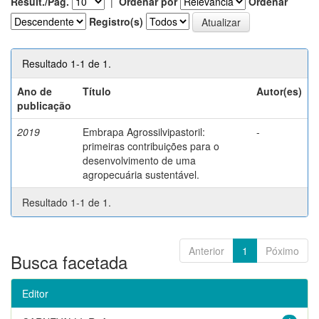
Result./Pág.
|
Ordenar por
Ordenar
Registro(s)
Resultado 1-1 de 1.
Ano de
Título
Autor(es)
publicação
2019
Embrapa Agrossilvipastoril:
-
primeiras contribuições para o
desenvolvimento de uma
agropecuária sustentável.
Resultado 1-1 de 1.
Anterior
1
Póximo
Busca facetada
Editor