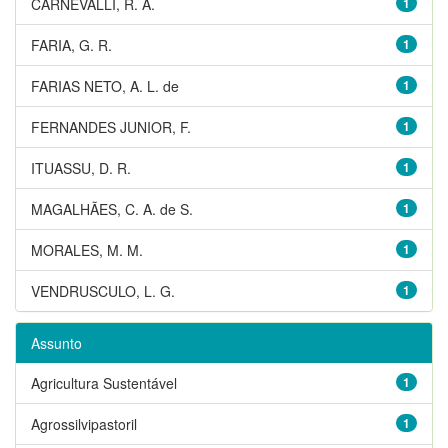
CARNEVALLI, R. A.
1
FARIA, G. R.
1
FARIAS NETO, A. L. de
1
FERNANDES JUNIOR, F.
1
ITUASSU, D. R.
1
MAGALHÃES, C. A. de S.
1
MORALES, M. M.
1
VENDRUSCULO, L. G.
1
Assunto
Agricultura Sustentável
1
Agrossilvipastoril
1