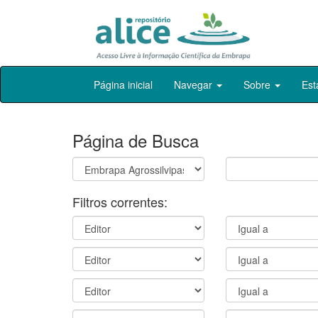
Skip
Página inicial
Navegar
Sobre
Est
navigation
Página de Busca
Filtros correntes: