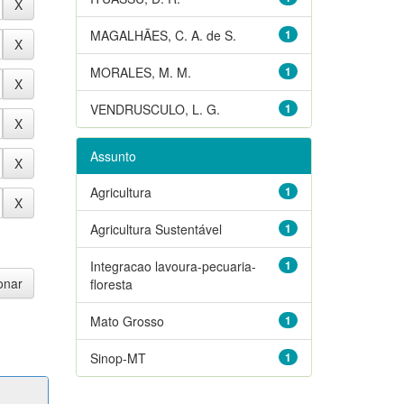
MAGALHÃES, C. A. de S.
1
MORALES, M. M.
1
VENDRUSCULO, L. G.
1
Assunto
Agricultura
1
Agricultura Sustentável
1
Integracao lavoura-pecuaria-
1
floresta
Mato Grosso
1
Sinop-MT
1