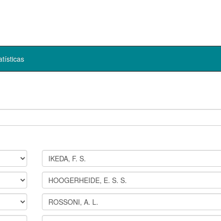
atísticas