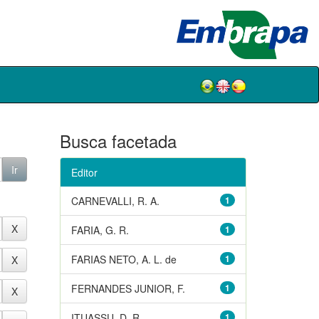
Busca facetada
Editor
CARNEVALLI, R. A.
1
FARIA, G. R.
1
FARIAS NETO, A. L. de
1
FERNANDES JUNIOR, F.
1
ITUASSU, D. R.
1