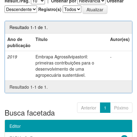
Result./Pág.
|
Ordenar por
Ordenar
Registro(s)
Resultado 1-1 de 1.
Ano de
Título
Autor(es)
publicação
2019
Embrapa Agrossilvipastoril:
-
primeiras contribuições para o
desenvolvimento de uma
agropecuária sustentável.
Resultado 1-1 de 1.
Anterior
1
Póximo
Busca facetada
Editor