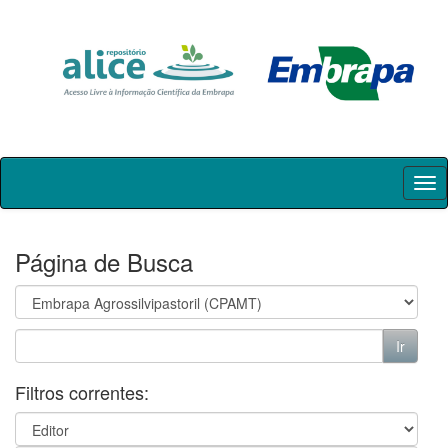
Skip
navigation
Página de Busca
Filtros correntes: