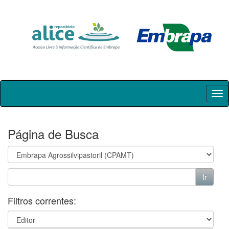
Skip
navigation
Página de Busca
Filtros correntes: