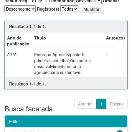
Result./Pág.
|
Ordenar por
Ordenar
Registro(s)
Resultado 1-1 de 1.
Ano de
Título
Autor(es)
publicação
2019
Embrapa Agrossilvipastoril:
-
primeiras contribuições para o
desenvolvimento de uma
agropecuária sustentável.
Resultado 1-1 de 1.
Anterior
1
Póximo
Busca facetada
Editor