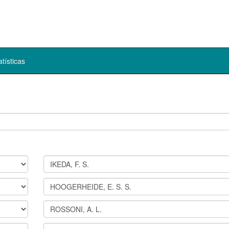
atísticas