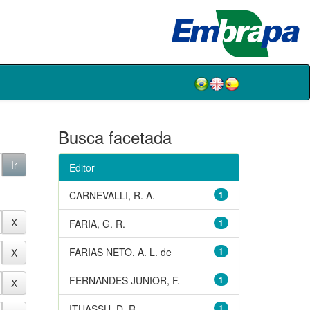
Busca facetada
Editor
CARNEVALLI, R. A.
1
FARIA, G. R.
1
FARIAS NETO, A. L. de
1
FERNANDES JUNIOR, F.
1
ITUASSU, D. R.
1