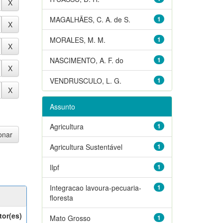
MAGALHÃES, C. A. de S.
1
MORALES, M. M.
1
NASCIMENTO, A. F. do
1
VENDRUSCULO, L. G.
1
Assunto
Agricultura
1
Agricultura Sustentável
1
Ilpf
1
Integracao lavoura-pecuaria-
1
floresta
tor(es)
Mato Grosso
1