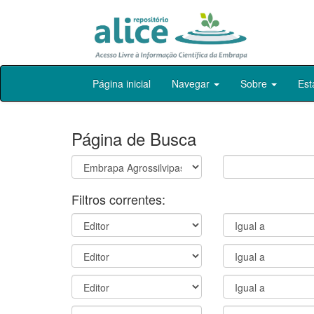
Skip
Página inicial
Navegar
Sobre
Est
navigation
Página de Busca
Filtros correntes: