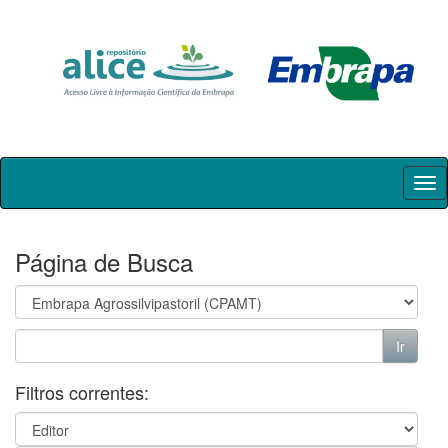
Skip
navigation
Página de Busca
Filtros correntes: