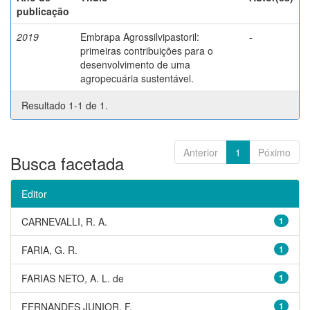
publicação
2019
Embrapa Agrossilvipastoril:
-
primeiras contribuições para o
desenvolvimento de uma
agropecuária sustentável.
Resultado 1-1 de 1.
Anterior
1
Póximo
Busca facetada
Editor
CARNEVALLI, R. A.
1
FARIA, G. R.
1
FARIAS NETO, A. L. de
1
FERNANDES JUNIOR, F.
1