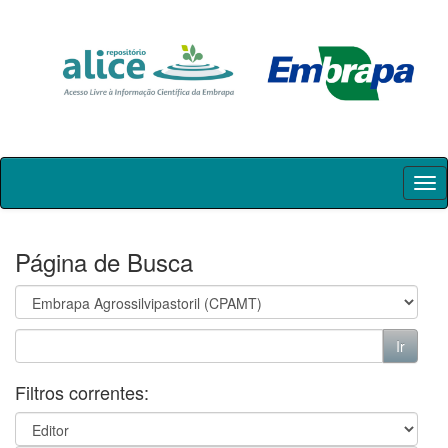
Skip
navigation
Página de Busca
Filtros correntes: