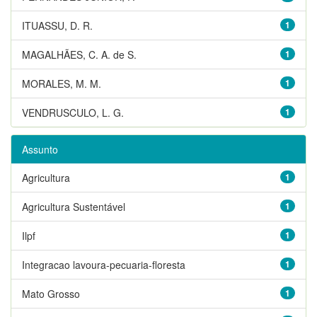
ITUASSU, D. R.
1
MAGALHÃES, C. A. de S.
1
MORALES, M. M.
1
VENDRUSCULO, L. G.
1
Assunto
Agricultura
1
Agricultura Sustentável
1
Ilpf
1
Integracao lavoura-pecuaria-floresta
1
Mato Grosso
1