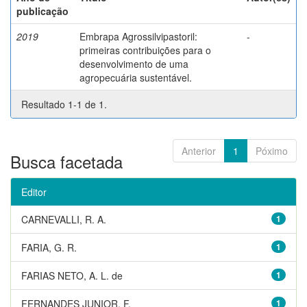
publicação
2019
Embrapa Agrossilvipastoril:
-
primeiras contribuições para o
desenvolvimento de uma
agropecuária sustentável.
Resultado 1-1 de 1.
Anterior
1
Póximo
Busca facetada
Editor
CARNEVALLI, R. A.
1
FARIA, G. R.
1
FARIAS NETO, A. L. de
1
FERNANDES JUNIOR, F.
1