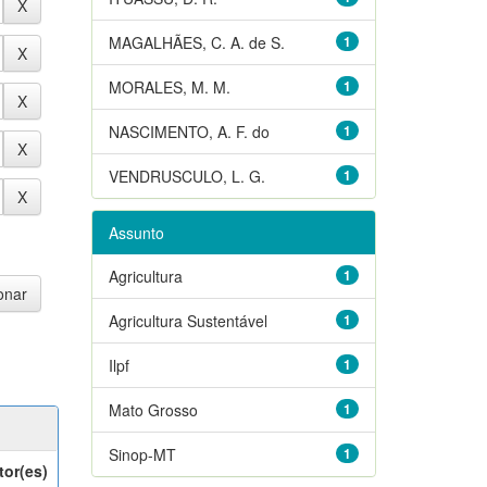
MAGALHÃES, C. A. de S.
1
MORALES, M. M.
1
NASCIMENTO, A. F. do
1
VENDRUSCULO, L. G.
1
Assunto
Agricultura
1
Agricultura Sustentável
1
Ilpf
1
Mato Grosso
1
Sinop-MT
1
tor(es)