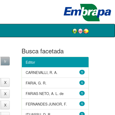
Busca facetada
Editor
CARNEVALLI, R. A.
1
FARIA, G. R.
1
FARIAS NETO, A. L. de
1
FERNANDES JUNIOR, F.
1
ITUASSU, D. R.
1