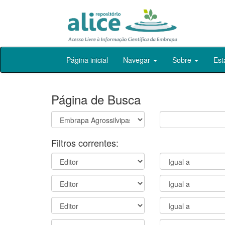
Skip
Página inicial
Navegar
Sobre
Est
navigation
Página de Busca
Filtros correntes: