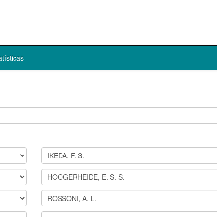
atísticas