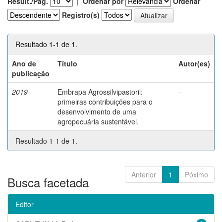
Result./Pág.
|
Ordenar por
Ordenar
Registro(s)
Resultado 1-1 de 1.
Ano de
Título
Autor(es)
publicação
2019
Embrapa Agrossilvipastoril:
-
primeiras contribuições para o
desenvolvimento de uma
agropecuária sustentável.
Resultado 1-1 de 1.
Anterior
1
Póximo
Busca facetada
Editor