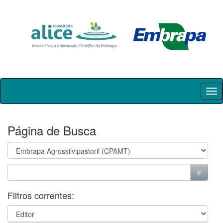
Skip
navigation
Página de Busca
Filtros correntes: