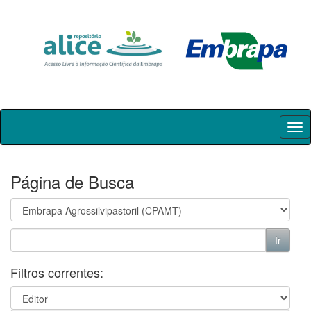
Skip
navigation
Página de Busca
Filtros correntes: