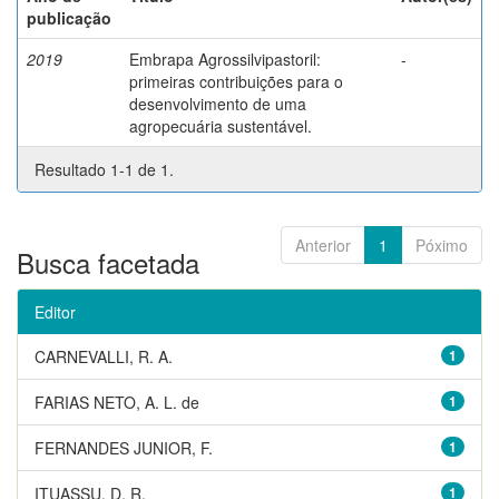
publicação
2019
Embrapa Agrossilvipastoril:
-
primeiras contribuições para o
desenvolvimento de uma
agropecuária sustentável.
Resultado 1-1 de 1.
Anterior
1
Póximo
Busca facetada
Editor
CARNEVALLI, R. A.
1
FARIAS NETO, A. L. de
1
FERNANDES JUNIOR, F.
1
ITUASSU, D. R.
1