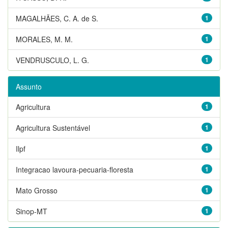
MAGALHÃES, C. A. de S.
1
MORALES, M. M.
1
VENDRUSCULO, L. G.
1
Assunto
Agricultura
1
Agricultura Sustentável
1
Ilpf
1
Integracao lavoura-pecuaria-floresta
1
Mato Grosso
1
Sinop-MT
1