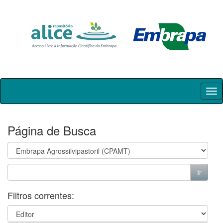
Skip
navigation
Página de Busca
Filtros correntes: