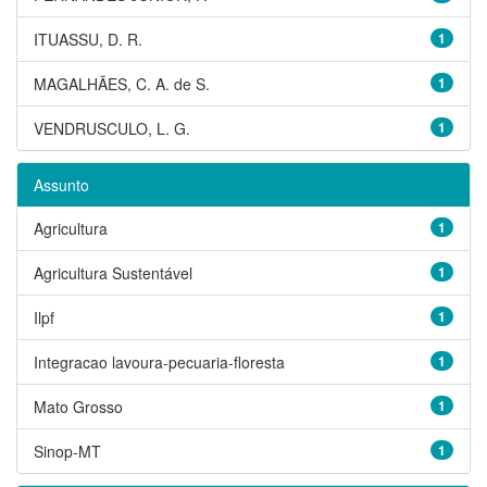
ITUASSU, D. R.
1
MAGALHÃES, C. A. de S.
1
VENDRUSCULO, L. G.
1
Assunto
Agricultura
1
Agricultura Sustentável
1
Ilpf
1
Integracao lavoura-pecuaria-floresta
1
Mato Grosso
1
Sinop-MT
1