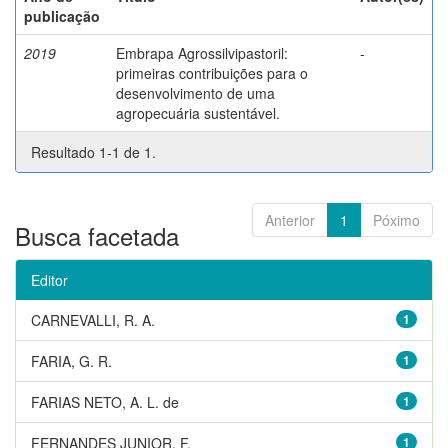
publicação
2019
Embrapa Agrossilvipastoril:
-
primeiras contribuições para o
desenvolvimento de uma
agropecuária sustentável.
Resultado 1-1 de 1.
Anterior
1
Póximo
Busca facetada
Editor
CARNEVALLI, R. A.
1
FARIA, G. R.
1
FARIAS NETO, A. L. de
1
FERNANDES JUNIOR, F.
1