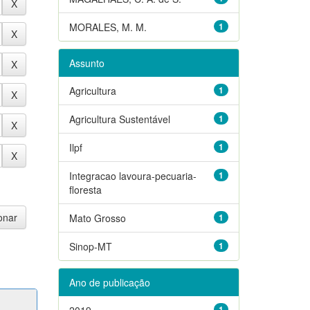
MORALES, M. M.
1
Assunto
Agricultura
1
Agricultura Sustentável
1
Ilpf
1
Integracao lavoura-pecuaria-
1
floresta
Mato Grosso
1
Sinop-MT
1
Ano de publicação
2019
1