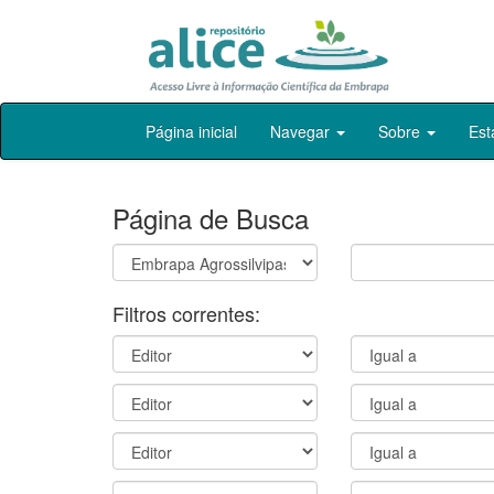
Skip
Página inicial
Navegar
Sobre
Est
navigation
Página de Busca
Filtros correntes: