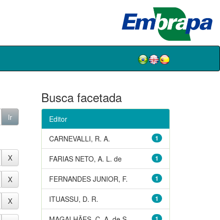
Busca facetada
Editor
CARNEVALLI, R. A.
1
FARIAS NETO, A. L. de
1
FERNANDES JUNIOR, F.
1
ITUASSU, D. R.
1
MAGALHÃES, C. A. de S.
1