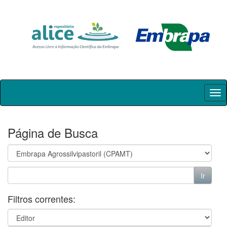
Skip
navigation
Página de Busca
Filtros correntes: