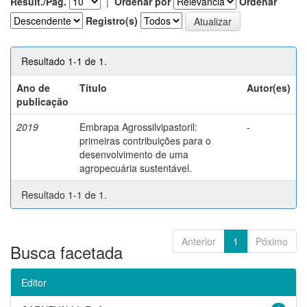
Result./Pág.
|
Ordenar por
Ordenar
Registro(s)
Resultado 1-1 de 1.
Ano de
Título
Autor(es)
publicação
2019
Embrapa Agrossilvipastoril:
-
primeiras contribuições para o
desenvolvimento de uma
agropecuária sustentável.
Resultado 1-1 de 1.
Anterior
1
Póximo
Busca facetada
Editor