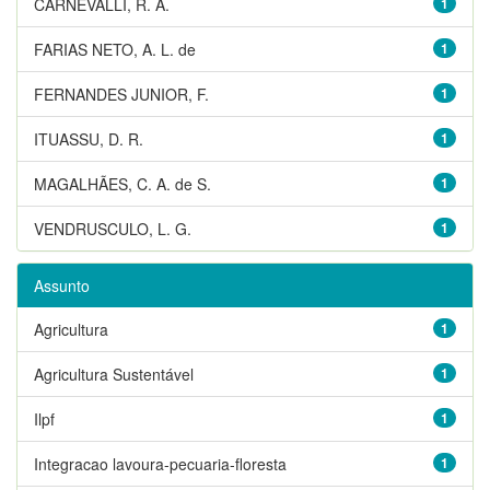
CARNEVALLI, R. A.
1
FARIAS NETO, A. L. de
1
FERNANDES JUNIOR, F.
1
ITUASSU, D. R.
1
MAGALHÃES, C. A. de S.
1
VENDRUSCULO, L. G.
1
Assunto
Agricultura
1
Agricultura Sustentável
1
Ilpf
1
Integracao lavoura-pecuaria-floresta
1