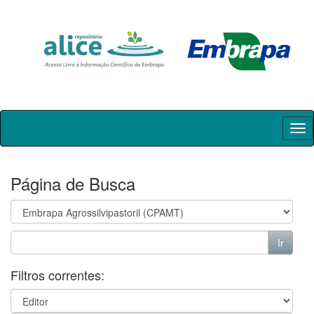
Skip
navigation
Página de Busca
Filtros correntes: