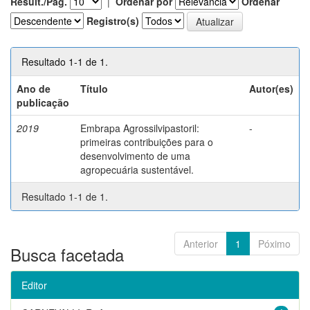
Result./Pág.
|
Ordenar por
Ordenar
Registro(s)
Resultado 1-1 de 1.
Ano de
Título
Autor(es)
publicação
2019
Embrapa Agrossilvipastoril:
-
primeiras contribuições para o
desenvolvimento de uma
agropecuária sustentável.
Resultado 1-1 de 1.
Anterior
1
Póximo
Busca facetada
Editor