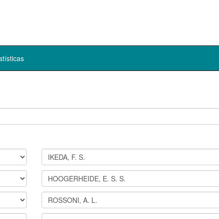
atísticas