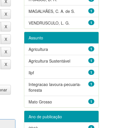
MAGALHÃES, C. A. de S.
1
VENDRUSCULO, L. G.
1
Assunto
Agricultura
1
Agricultura Sustentável
1
Ilpf
1
Integracao lavoura-pecuaria-
1
floresta
Mato Grosso
1
Ano de publicação
2019
1