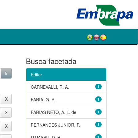
Busca facetada
Editor
CARNEVALLI, R. A.
1
FARIA, G. R.
1
FARIAS NETO, A. L. de
1
FERNANDES JUNIOR, F.
1
ITUASSU, D. R.
1