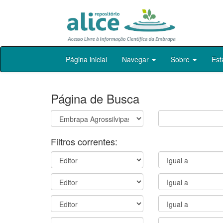
Skip
Página inicial
Navegar
Sobre
Est
navigation
Página de Busca
Filtros correntes: