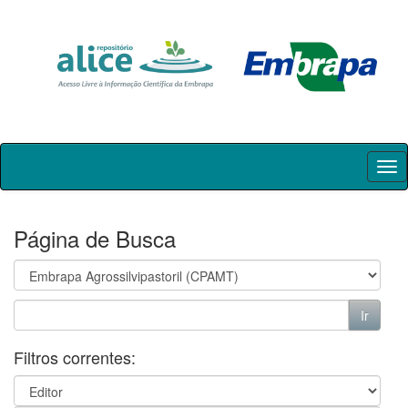
Skip
navigation
Página de Busca
Filtros correntes: