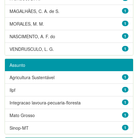
MAGALHÃES, C. A. de S.
1
MORALES, M. M.
1
NASCIMENTO, A. F. do
1
VENDRUSCULO, L. G.
1
Assunto
Agricultura Sustentável
1
Ilpf
1
Integracao lavoura-pecuaria-floresta
1
Mato Grosso
1
Sinop-MT
1