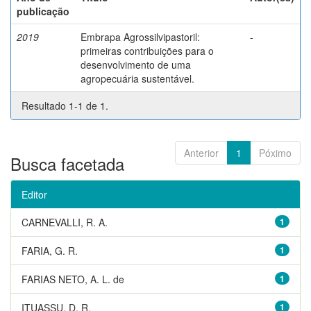
publicação
2019
Embrapa Agrossilvipastoril:
-
primeiras contribuições para o
desenvolvimento de uma
agropecuária sustentável.
Resultado 1-1 de 1.
Anterior
1
Póximo
Busca facetada
Editor
CARNEVALLI, R. A.
1
FARIA, G. R.
1
FARIAS NETO, A. L. de
1
ITUASSU, D. R.
1