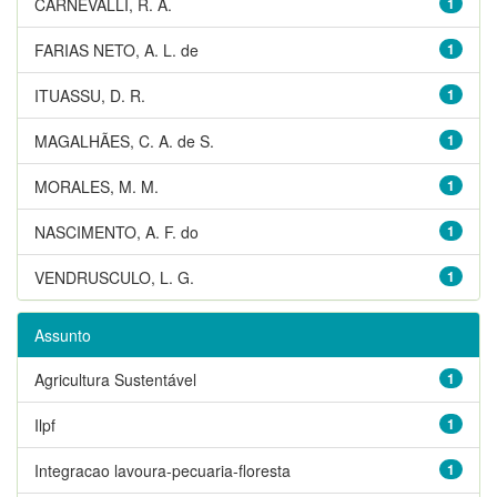
CARNEVALLI, R. A.
1
FARIAS NETO, A. L. de
1
ITUASSU, D. R.
1
MAGALHÃES, C. A. de S.
1
MORALES, M. M.
1
NASCIMENTO, A. F. do
1
VENDRUSCULO, L. G.
1
Assunto
Agricultura Sustentável
1
Ilpf
1
Integracao lavoura-pecuaria-floresta
1