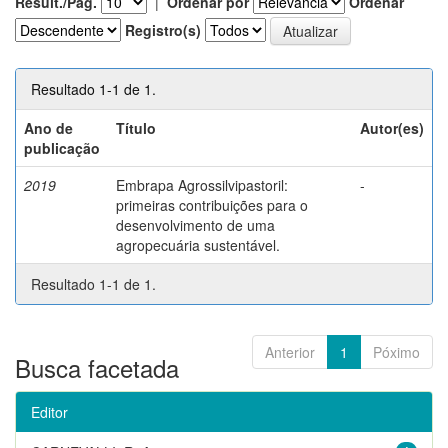
Result./Pág.
|
Ordenar por
Ordenar
Registro(s)
Resultado 1-1 de 1.
Ano de
Título
Autor(es)
publicação
2019
Embrapa Agrossilvipastoril:
-
primeiras contribuições para o
desenvolvimento de uma
agropecuária sustentável.
Resultado 1-1 de 1.
Anterior
1
Póximo
Busca facetada
Editor