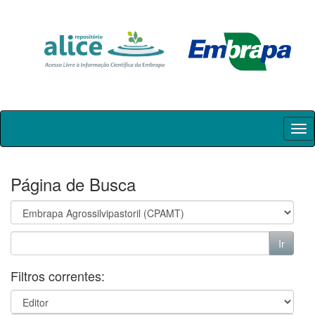
Skip
navigation
Página de Busca
Filtros correntes: