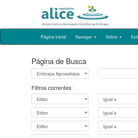
Skip
Página inicial
Navegar
Sobre
Est
navigation
Página de Busca
Filtros correntes: