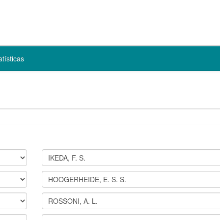
atísticas