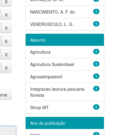
NASCIMENTO, A. F. do
1
VENDRUSCULO, L. G.
1
Assunto
Agricultura
1
Agricultura Sustentável
1
Agrossilvipastoril
1
Integracao lavoura-pecuaria-
1
floresta
Sinop-MT
1
Ano de publicação
2019
1