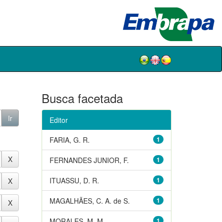
Busca facetada
Editor
FARIA, G. R.
1
FERNANDES JUNIOR, F.
1
ITUASSU, D. R.
1
MAGALHÃES, C. A. de S.
1
MORALES, M. M.
1