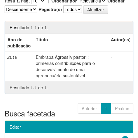
Result./Pág.
|
Ordenar por
Ordenar
Registro(s)
Resultado 1-1 de 1.
Ano de
Título
Autor(es)
publicação
2019
Embrapa Agrossilvipastoril:
-
primeiras contribuições para o
desenvolvimento de uma
agropecuária sustentável.
Resultado 1-1 de 1.
Anterior
1
Póximo
Busca facetada
Editor