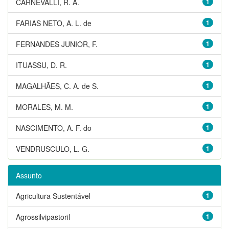
CARNEVALLI, R. A.
1
FARIAS NETO, A. L. de
1
FERNANDES JUNIOR, F.
1
ITUASSU, D. R.
1
MAGALHÃES, C. A. de S.
1
MORALES, M. M.
1
NASCIMENTO, A. F. do
1
VENDRUSCULO, L. G.
1
Assunto
Agricultura Sustentável
1
Agrossilvipastoril
1