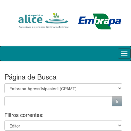
Skip
navigation
Página de Busca
Filtros correntes: