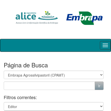
Skip
navigation
Página de Busca
Filtros correntes: