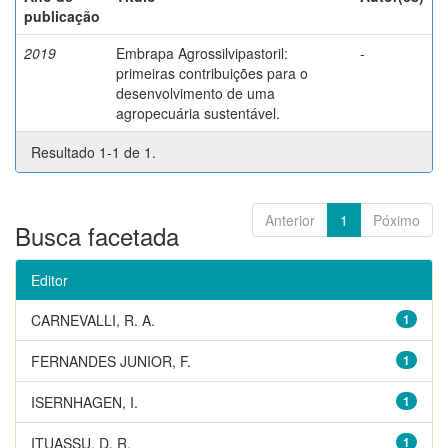
publicação
2019
Embrapa Agrossilvipastoril:
-
primeiras contribuições para o
desenvolvimento de uma
agropecuária sustentável.
Resultado 1-1 de 1.
Anterior
1
Póximo
Busca facetada
Editor
CARNEVALLI, R. A.
1
FERNANDES JUNIOR, F.
1
ISERNHAGEN, I.
1
ITUASSU, D. R.
1