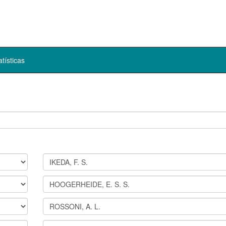
atísticas