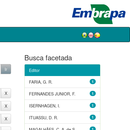
Busca facetada
Editor
FARIA, G. R.
1
FERNANDES JUNIOR, F.
1
ISERNHAGEN, I.
1
ITUASSU, D. R.
1
MAGALHÃES, C. A. de S.
1