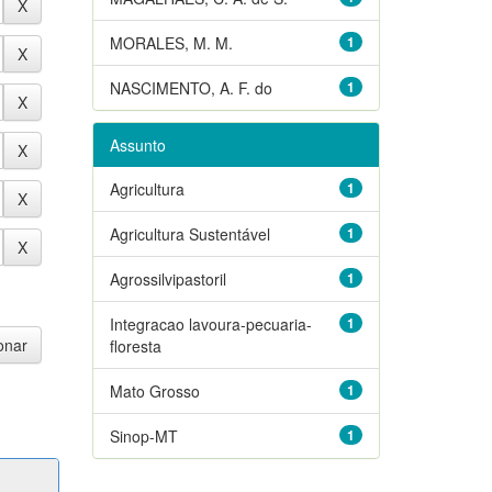
MORALES, M. M.
1
NASCIMENTO, A. F. do
1
Assunto
Agricultura
1
Agricultura Sustentável
1
Agrossilvipastoril
1
Integracao lavoura-pecuaria-
1
floresta
Mato Grosso
1
Sinop-MT
1