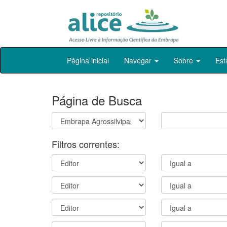
Skip
Página inicial
Navegar
Sobre
Est
navigation
Página de Busca
Filtros correntes: