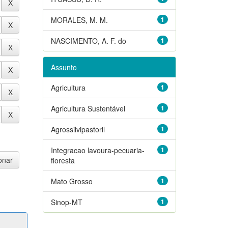
MORALES, M. M.
1
NASCIMENTO, A. F. do
1
Assunto
Agricultura
1
Agricultura Sustentável
1
Agrossilvipastoril
1
Integracao lavoura-pecuaria-
1
floresta
Mato Grosso
1
Sinop-MT
1