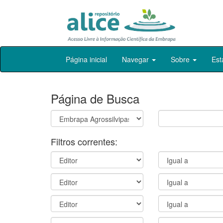
Skip
Página inicial
Navegar
Sobre
Est
navigation
Página de Busca
Filtros correntes: