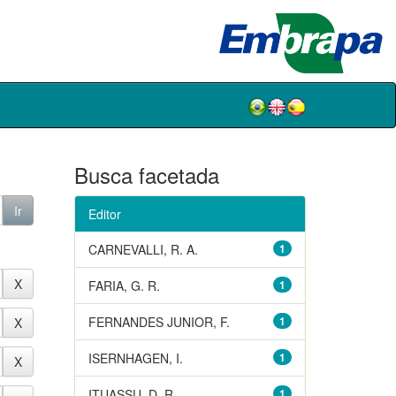
Busca facetada
Editor
CARNEVALLI, R. A.
1
FARIA, G. R.
1
FERNANDES JUNIOR, F.
1
ISERNHAGEN, I.
1
ITUASSU, D. R.
1