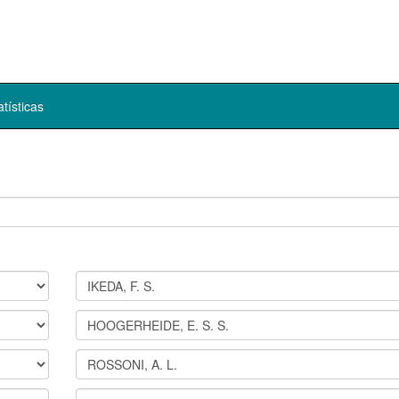
atísticas