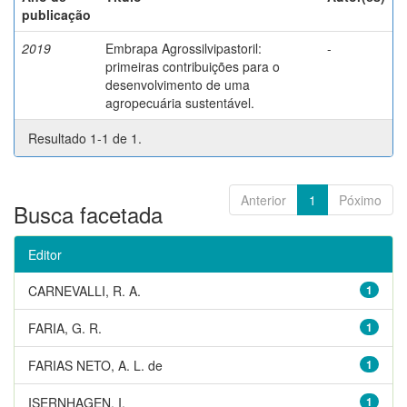
publicação
2019
Embrapa Agrossilvipastoril:
-
primeiras contribuições para o
desenvolvimento de uma
agropecuária sustentável.
Resultado 1-1 de 1.
Anterior
1
Póximo
Busca facetada
Editor
CARNEVALLI, R. A.
1
FARIA, G. R.
1
FARIAS NETO, A. L. de
1
ISERNHAGEN, I.
1