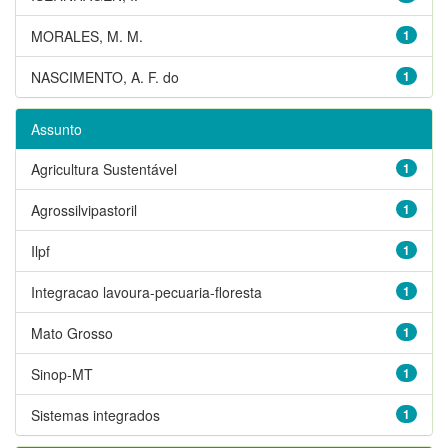
MORALES, M. M.
1
NASCIMENTO, A. F. do
1
Assunto
Agricultura Sustentável
1
Agrossilvipastoril
1
Ilpf
1
Integracao lavoura-pecuaria-floresta
1
Mato Grosso
1
Sinop-MT
1
Sistemas integrados
1