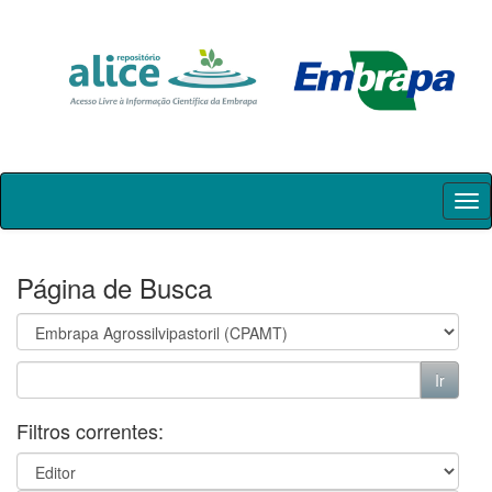
Skip
navigation
Página de Busca
Filtros correntes: