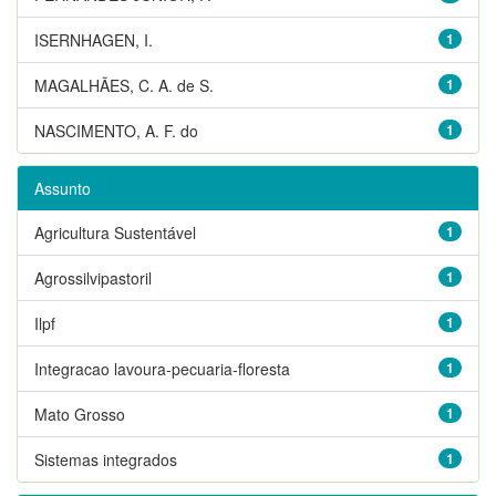
ISERNHAGEN, I.
1
MAGALHÃES, C. A. de S.
1
NASCIMENTO, A. F. do
1
Assunto
Agricultura Sustentável
1
Agrossilvipastoril
1
Ilpf
1
Integracao lavoura-pecuaria-floresta
1
Mato Grosso
1
Sistemas integrados
1