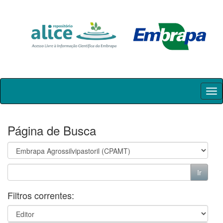
Skip
navigation
Página de Busca
Filtros correntes: