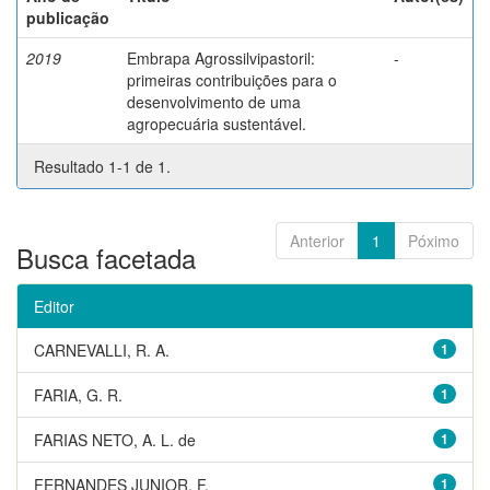
publicação
2019
Embrapa Agrossilvipastoril:
-
primeiras contribuições para o
desenvolvimento de uma
agropecuária sustentável.
Resultado 1-1 de 1.
Anterior
1
Póximo
Busca facetada
Editor
CARNEVALLI, R. A.
1
FARIA, G. R.
1
FARIAS NETO, A. L. de
1
FERNANDES JUNIOR, F.
1