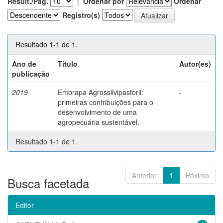
Result./Pág.
|
Ordenar por
Ordenar
Registro(s)
Resultado 1-1 de 1.
Ano de
Título
Autor(es)
publicação
2019
Embrapa Agrossilvipastoril:
-
primeiras contribuições para o
desenvolvimento de uma
agropecuária sustentável.
Resultado 1-1 de 1.
Anterior
1
Póximo
Busca facetada
Editor