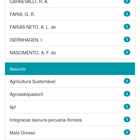
CARNEVALLI, R. A.
1
FARIA, G. R.
1
FARIAS NETO, A. L. de
1
ISERNHAGEN, I.
1
NASCIMENTO, A. F. do
1
Assunto
Agricultura Sustentável
1
Agrossilvipastoril
1
Ilpf
1
Integracao lavoura-pecuaria-floresta
1
Mato Grosso
1