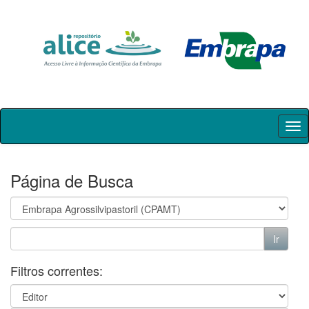
Skip
navigation
Página de Busca
Filtros correntes: