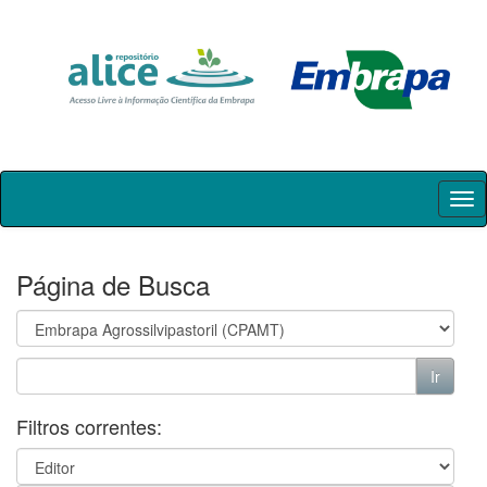
Skip
navigation
Página de Busca
Filtros correntes: