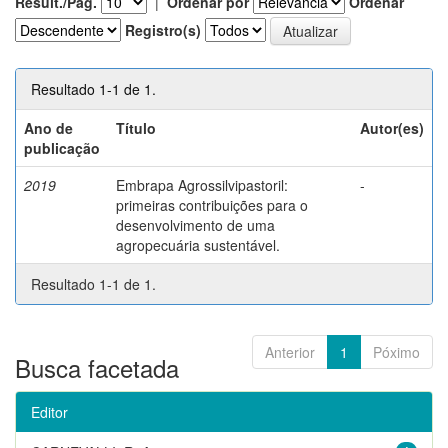
Result./Pág.
|
Ordenar por
Ordenar
Registro(s)
Resultado 1-1 de 1.
Ano de
Título
Autor(es)
publicação
2019
Embrapa Agrossilvipastoril:
-
primeiras contribuições para o
desenvolvimento de uma
agropecuária sustentável.
Resultado 1-1 de 1.
Anterior
1
Póximo
Busca facetada
Editor