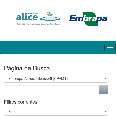
Skip
navigation
Página de Busca
Filtros correntes: