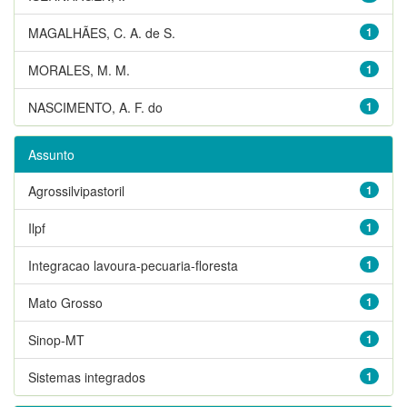
MAGALHÃES, C. A. de S.
1
MORALES, M. M.
1
NASCIMENTO, A. F. do
1
Assunto
Agrossilvipastoril
1
Ilpf
1
Integracao lavoura-pecuaria-floresta
1
Mato Grosso
1
Sinop-MT
1
Sistemas integrados
1