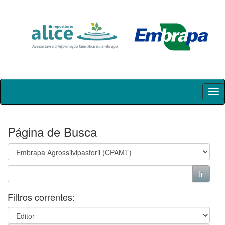
Skip
navigation
Página de Busca
Filtros correntes: