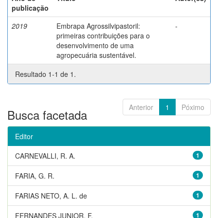
publicação
2019
Embrapa Agrossilvipastoril:
-
primeiras contribuições para o
desenvolvimento de uma
agropecuária sustentável.
Resultado 1-1 de 1.
Anterior
1
Póximo
Busca facetada
Editor
CARNEVALLI, R. A.
1
FARIA, G. R.
1
FARIAS NETO, A. L. de
1
FERNANDES JUNIOR, F.
1