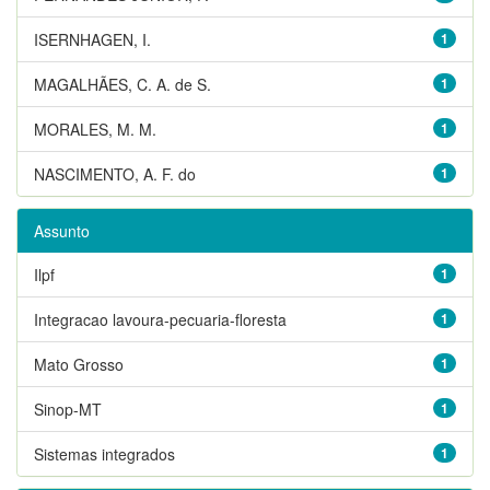
ISERNHAGEN, I.
1
MAGALHÃES, C. A. de S.
1
MORALES, M. M.
1
NASCIMENTO, A. F. do
1
Assunto
Ilpf
1
Integracao lavoura-pecuaria-floresta
1
Mato Grosso
1
Sinop-MT
1
Sistemas integrados
1