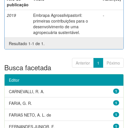
publicação
2019
Embrapa Agrossilvipastoril:
-
primeiras contribuições para o
desenvolvimento de uma
agropecuária sustentável.
Resultado 1-1 de 1.
Anterior
1
Póximo
Busca facetada
Editor
CARNEVALLI, R. A.
1
FARIA, G. R.
1
FARIAS NETO, A. L. de
1
FERNANDES JUNIOR, F.
1