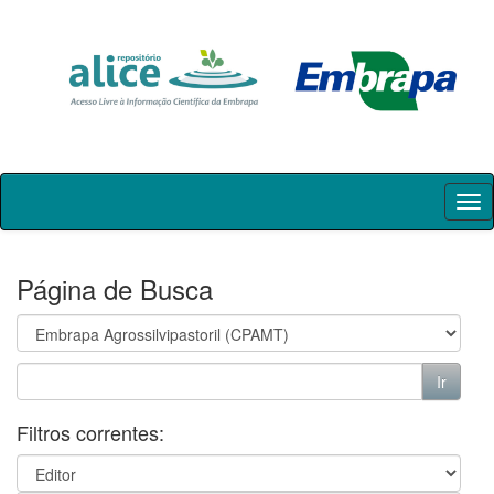
Skip
navigation
Página de Busca
Filtros correntes: