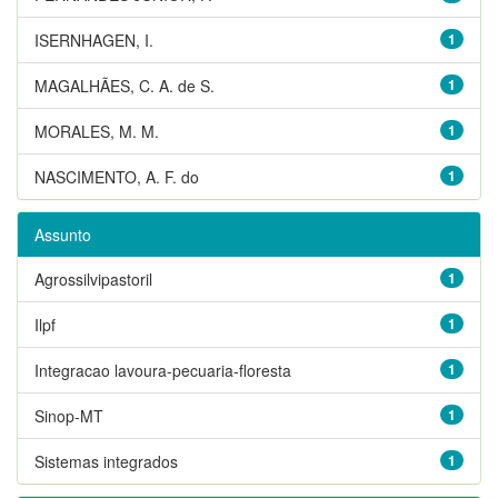
ISERNHAGEN, I.
1
MAGALHÃES, C. A. de S.
1
MORALES, M. M.
1
NASCIMENTO, A. F. do
1
Assunto
Agrossilvipastoril
1
Ilpf
1
Integracao lavoura-pecuaria-floresta
1
Sinop-MT
1
Sistemas integrados
1