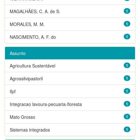
MAGALHÃES, C. A. de S.
1
MORALES, M. M.
1
NASCIMENTO, A. F. do
1
Assunto
Agricultura Sustentável
1
Agrossilvipastoril
1
Ilpf
1
Integracao lavoura-pecuaria-floresta
1
Mato Grosso
1
Sistemas integrados
1