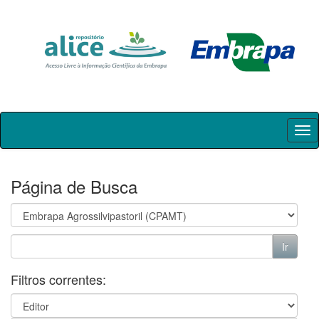
Skip
navigation
Página de Busca
Filtros correntes: