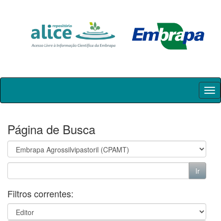
Skip
navigation
Página de Busca
Filtros correntes: