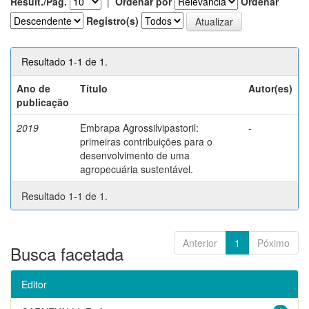
Result./Pág.
|
Ordenar por
Ordenar
Registro(s)
Resultado 1-1 de 1.
Ano de
Título
Autor(es)
publicação
2019
Embrapa Agrossilvipastoril:
-
primeiras contribuições para o
desenvolvimento de uma
agropecuária sustentável.
Resultado 1-1 de 1.
Anterior
1
Póximo
Busca facetada
Editor