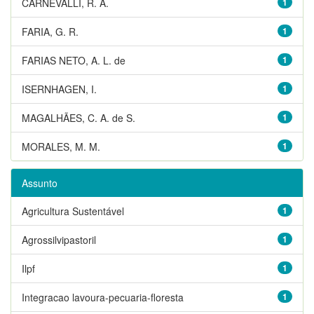
CARNEVALLI, R. A.
1
FARIA, G. R.
1
FARIAS NETO, A. L. de
1
ISERNHAGEN, I.
1
MAGALHÃES, C. A. de S.
1
MORALES, M. M.
1
Assunto
Agricultura Sustentável
1
Agrossilvipastoril
1
Ilpf
1
Integracao lavoura-pecuaria-floresta
1