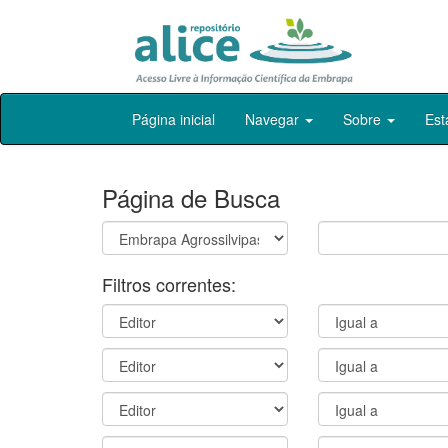
Skip
Página inicial
Navegar
Sobre
Est
navigation
Página de Busca
Filtros correntes: