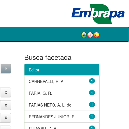
Busca facetada
Editor
CARNEVALLI, R. A.
1
FARIA, G. R.
1
FARIAS NETO, A. L. de
1
FERNANDES JUNIOR, F.
1
ITUASSU, D. R.
1