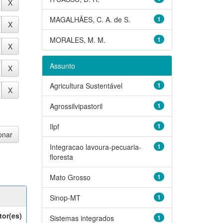
MAGALHÃES, C. A. de S.
1
MORALES, M. M.
1
Assunto
Agricultura Sustentável
1
Agrossilvipastoril
1
Ilpf
1
Integracao lavoura-pecuaria-
1
floresta
Mato Grosso
1
Sinop-MT
1
tor(es)
Sistemas integrados
1