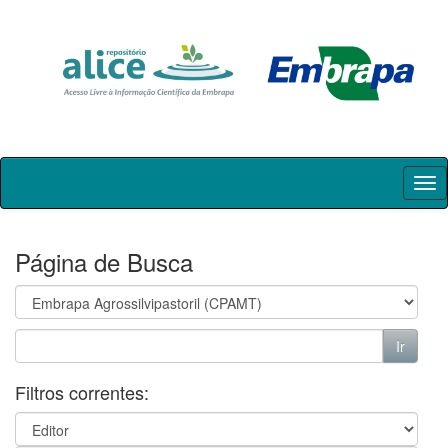
Skip
navigation
Página de Busca
Filtros correntes: