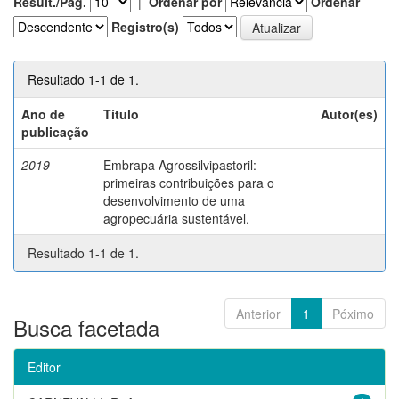
Result./Pág.
|
Ordenar por
Ordenar
Registro(s)
Resultado 1-1 de 1.
Ano de
Título
Autor(es)
publicação
2019
Embrapa Agrossilvipastoril:
-
primeiras contribuições para o
desenvolvimento de uma
agropecuária sustentável.
Resultado 1-1 de 1.
Anterior
1
Póximo
Busca facetada
Editor