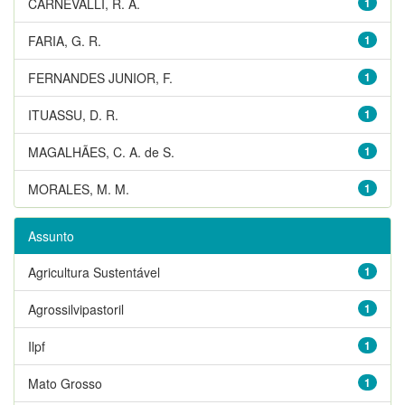
CARNEVALLI, R. A.
1
FARIA, G. R.
1
FERNANDES JUNIOR, F.
1
ITUASSU, D. R.
1
MAGALHÃES, C. A. de S.
1
MORALES, M. M.
1
Assunto
Agricultura Sustentável
1
Agrossilvipastoril
1
Ilpf
1
Mato Grosso
1