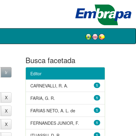
Busca facetada
Editor
CARNEVALLI, R. A.
1
FARIA, G. R.
1
FARIAS NETO, A. L. de
1
FERNANDES JUNIOR, F.
1
ITUASSU, D. R.
1