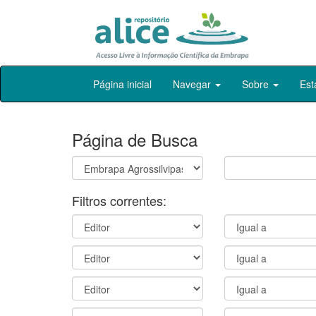
Skip
Página inicial
Navegar
Sobre
Est
navigation
Página de Busca
Filtros correntes: