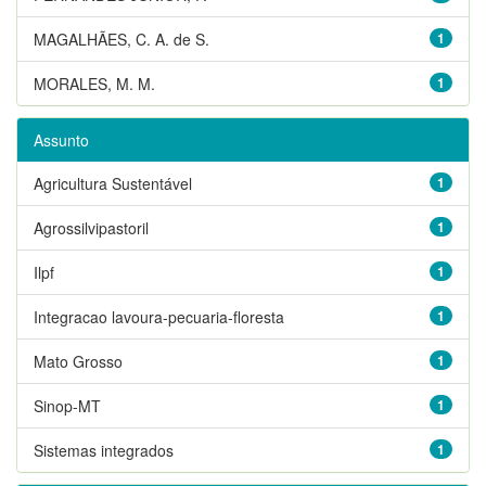
MAGALHÃES, C. A. de S.
1
MORALES, M. M.
1
Assunto
Agricultura Sustentável
1
Agrossilvipastoril
1
Ilpf
1
Integracao lavoura-pecuaria-floresta
1
Mato Grosso
1
Sinop-MT
1
Sistemas integrados
1