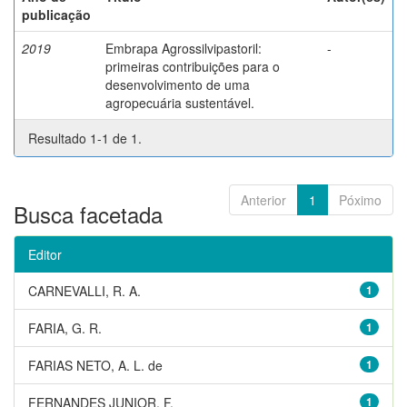
publicação
2019
Embrapa Agrossilvipastoril:
-
primeiras contribuições para o
desenvolvimento de uma
agropecuária sustentável.
Resultado 1-1 de 1.
Anterior
1
Póximo
Busca facetada
Editor
CARNEVALLI, R. A.
1
FARIA, G. R.
1
FARIAS NETO, A. L. de
1
FERNANDES JUNIOR, F.
1