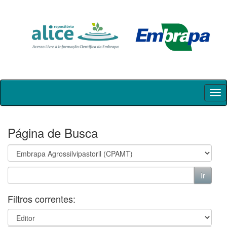
Skip
navigation
Página de Busca
Filtros correntes: