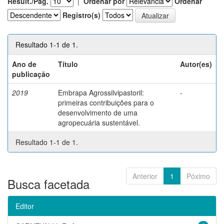
Result./Pág.
|
Ordenar por
Ordenar
Registro(s)
Resultado 1-1 de 1.
Ano de
Título
Autor(es)
publicação
2019
Embrapa Agrossilvipastoril:
-
primeiras contribuições para o
desenvolvimento de uma
agropecuária sustentável.
Resultado 1-1 de 1.
Anterior
1
Póximo
Busca facetada
Editor