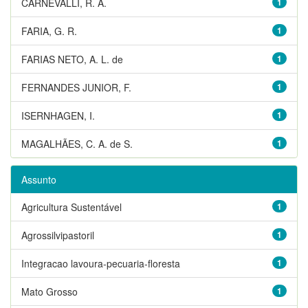
CARNEVALLI, R. A.
1
FARIA, G. R.
1
FARIAS NETO, A. L. de
1
FERNANDES JUNIOR, F.
1
ISERNHAGEN, I.
1
MAGALHÃES, C. A. de S.
1
Assunto
Agricultura Sustentável
1
Agrossilvipastoril
1
Integracao lavoura-pecuaria-floresta
1
Mato Grosso
1