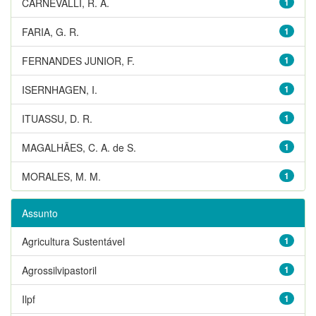
CARNEVALLI, R. A.
1
FARIA, G. R.
1
FERNANDES JUNIOR, F.
1
ISERNHAGEN, I.
1
ITUASSU, D. R.
1
MAGALHÃES, C. A. de S.
1
MORALES, M. M.
1
Assunto
Agricultura Sustentável
1
Agrossilvipastoril
1
Ilpf
1