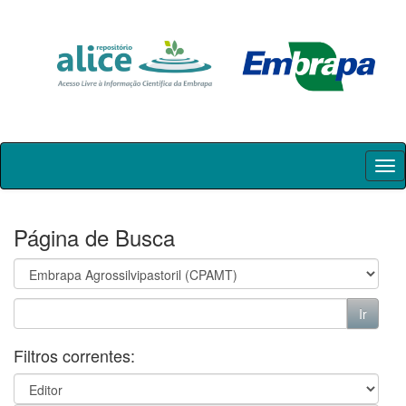
Skip
navigation
Página de Busca
Filtros correntes: