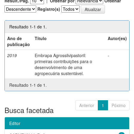
Result./Pág.
|
Ordenar por
Ordenar
Registro(s)
Resultado 1-1 de 1.
Ano de
Título
Autor(es)
publicação
2019
Embrapa Agrossilvipastoril:
-
primeiras contribuições para o
desenvolvimento de uma
agropecuária sustentável.
Resultado 1-1 de 1.
Anterior
1
Póximo
Busca facetada
Editor