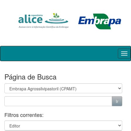
Skip
navigation
Página de Busca
Filtros correntes: