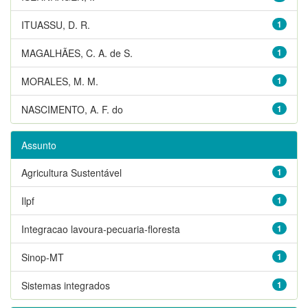
ITUASSU, D. R.
1
MAGALHÃES, C. A. de S.
1
MORALES, M. M.
1
NASCIMENTO, A. F. do
1
Assunto
Agricultura Sustentável
1
Ilpf
1
Integracao lavoura-pecuaria-floresta
1
Sinop-MT
1
Sistemas integrados
1