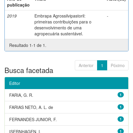
publicação
2019
Embrapa Agrossilvipastoril:
-
primeiras contribuições para o
desenvolvimento de uma
agropecuária sustentável.
Resultado 1-1 de 1.
Anterior
1
Póximo
Busca facetada
Editor
FARIA, G. R.
1
FARIAS NETO, A. L. de
1
FERNANDES JUNIOR, F.
1
ISERNHAGEN, I.
1