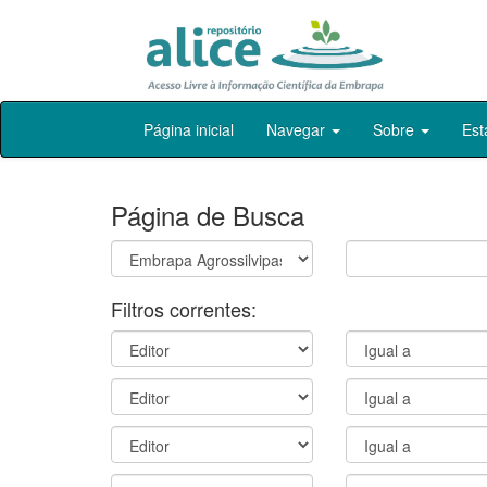
Skip
Página inicial
Navegar
Sobre
Est
navigation
Página de Busca
Filtros correntes: