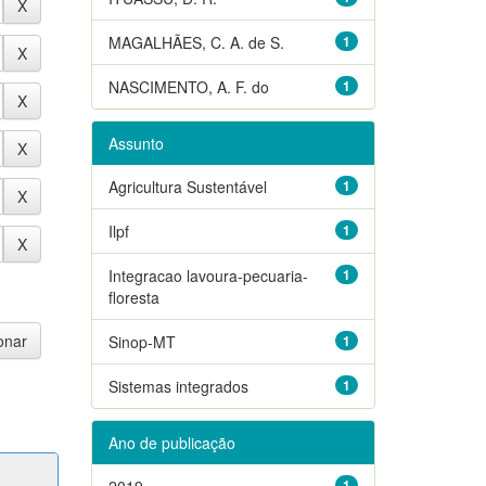
MAGALHÃES, C. A. de S.
1
NASCIMENTO, A. F. do
1
Assunto
Agricultura Sustentável
1
Ilpf
1
Integracao lavoura-pecuaria-
1
floresta
Sinop-MT
1
Sistemas integrados
1
Ano de publicação
2019
1