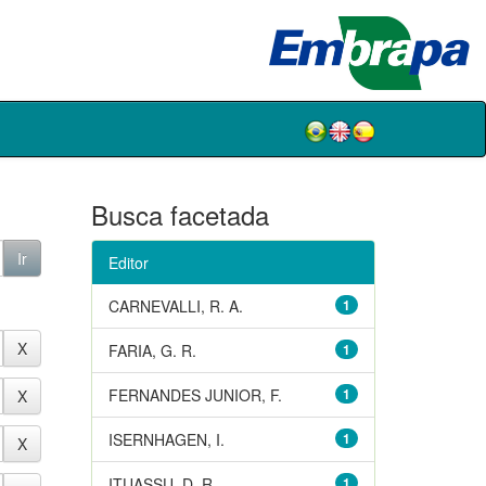
Busca facetada
Editor
CARNEVALLI, R. A.
1
FARIA, G. R.
1
FERNANDES JUNIOR, F.
1
ISERNHAGEN, I.
1
ITUASSU, D. R.
1