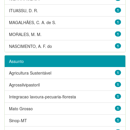
ITUASSU, D. R.
1
MAGALHÃES, C. A. de S.
1
MORALES, M. M.
1
NASCIMENTO, A. F. do
1
Assunto
Agricultura Sustentável
1
Agrossilvipastoril
1
Integracao lavoura-pecuaria-floresta
1
Mato Grosso
1
Sinop-MT
1