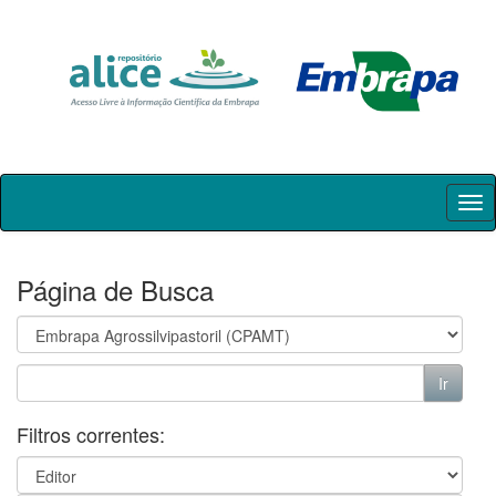
Skip
navigation
Página de Busca
Filtros correntes: